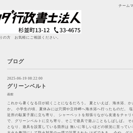
チーム
りの方 お気軽にご相談ください。
ブログ
2025-06-19 08:22:00
グリーンベルト
函館
これから暑くなる日が続くことになるだろう。 夏といえば、海水浴、か
か。 小学生の頃、夏休みには穴澗や立待岬へ海水浴へ行ったものだ。 
近所の駄菓子屋に立ち寄り、 シャーベットを頬張りながら友達をチャリ
で、グリーンベルトに立ち寄り、そこで遊具で遊ぶこともしばしば。 そ
となり、遊具を設置している箇所は 無いに等しいほどの状況に至ってい
大火を教訓にして防火対策の一環で設置された はずである。 今や、グ