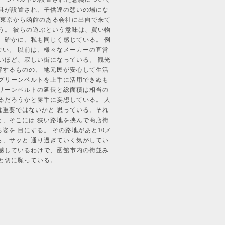
具が設置され、子供達の憩いの場にな
、東京から函館のある会社に出向で来て
う。 彼らの遊ぶという意味は、買い物
、確かに、私も同じく感じている。 例
い。 以前は、様々なメーカーの直営
いほど、寂しい街になっている。 観光
するものの、 地元民が安心して生活
グリーンベルトを上手に活用できぬも
リーンベルトの延長と総面積は相当の
るだろうかと勝手に妄想している。 人
重要ではないかと 思っている。それ
、そこには 狭い路地を挟んで商店街
を 目にする。 その路地があと10メ
、サッと 通り過ぎていく気がしてい
感しているわけで、函館市内の街並み
と切に願っている。