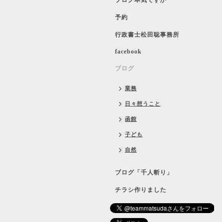
ブログ本気ですか
予約
行政書士松田聡事務所
facebook
ブログ
業務
日々想うこと
函館
子ども
自然
ブログ「千人斬り」
チラシ作りました