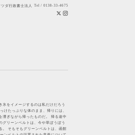
Tel / 0138-33-4675
マツダ行政書士法人
き氷をイメージするのは私だけだろう
塩っけたっぷりな体のまま、帰りには、
を漕ぎながら帰ったものだ。 帰る途中
のグリーンベルトは、今や草ぼうぼう
る。 そもそもグリーンベルトは、函館
リーンベルトの設置された意義について