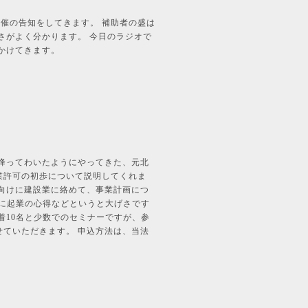
開催の告知をしてきます。 補助者の盛は
さがよく分かります。 今日のラジオで
かけてきます。
降ってわいたようにやってきた、元北
業許可の初歩について説明してくれま
向けに建設業に絡めて、事業計画につ
様に起業の心得などというと大げさです
着10名と少数でのセミナーですが、参
ていただきます。 申込方法は、当法