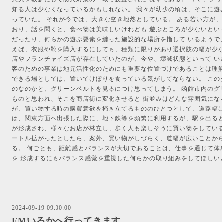
知る人は少なくなっているかもしれない。 我々が幼少の頃は、そこに遊
っていた。 それが今では、大きな空き地然としている。 ある若い方が
おり、話を聞くと、食べ物は美味しいけれども 遊ぶところが少ないとい
だったり、何らかの遊ぶ要素を纏った施設的な場所を指して いるようで
えば、衣服や靴を購入するにしても、種類に限りがあり選択肢の幅が少な
店やフランチャイズ店が存在していたのが、今や、壊滅状態といって い
客のための事業は地元活性化のためにも重要な位置づけであることは理解
できる場としては、置いてけぼりを食っている気がしてならない。 この
のなのかと、グリーンベルトを見るにつけ思ってしまう。 函館市内のグ
ものと思われ、そこを商店街に変化させると 街並みはどんな雰囲気にな
が、買い物する時の購買意欲を掻き立てるもののひとつとして、道路幅は
は、関東方面へ出張した際に、地下鉄等を頻繁に利用するが、駅を出ると
が形成され、様々なお店が林立し、歩く人も楽しそうに買い物をしている姿
ートル拡がったとしたら、案外、買い物がしづらく、道幅が広いことから
る。 何ごとも、距離感とバランスが大切であることは、仕事を通じて体
を 形成するにもバランス感覚を重視した何らかの取り組みをしてほしい
2024-09-19 09:00:00
FMいるかへ行ってきます