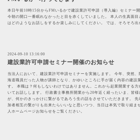
本日午前10時15分からFMいるかで建設業許可申請（導入編）セミナー
今朝の開口一番眠れなかったと目を赤くしていました。 本人の生真面目
はどのようなお話しをするか楽しみにしてください。 では、そろそろ出
2024-09-10 13:16:00
建設業許可申請セミナー開催のお知らせ
当法人において、建設業許可申請セミナーを実施します。 今年、突然、
海道職員だった人物が講師となり、かゆいところに手が届く内容の建設
す。 本職は？何もしないわけではありません。これから起業開業する方
いてお話しします。 行政書士事務所開業から20年近く経ったいま、皆
が、何かのきっかけに繋がるであろう生の話をさせていただきます。 先
加者相互の繋がりも出来たらいいなと思いつつ、当日は本気で取り組ませ
人ホームページお知らせをご覧ください。